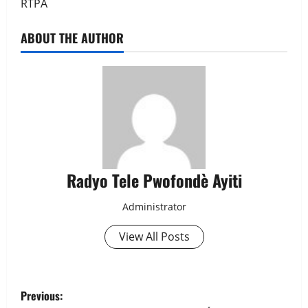
RTPA
ABOUT THE AUTHOR
Radyo Tele Pwofondè Ayiti
Administrator
View All Posts
P
Previous: