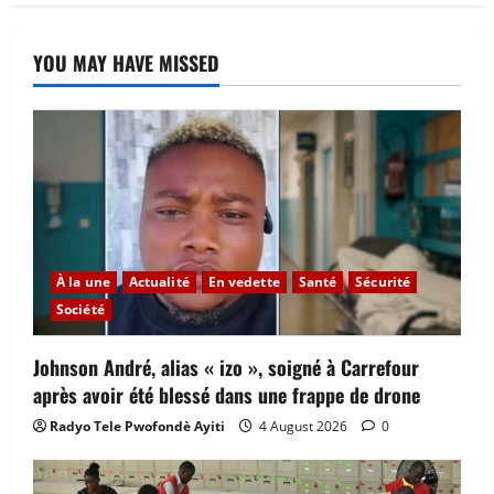
YOU MAY HAVE MISSED
À la une
Actualité
En vedette
Santé
Sécurité
Société
Johnson André, alias « izo », soigné à Carrefour
après avoir été blessé dans une frappe de drone
Radyo Tele Pwofondè Ayiti
4 August 2026
0