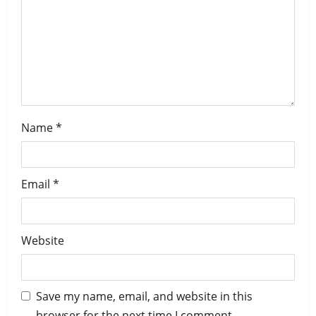
o
n
Name
*
Email
*
Website
Save my name, email, and website in this
browser for the next time I comment.