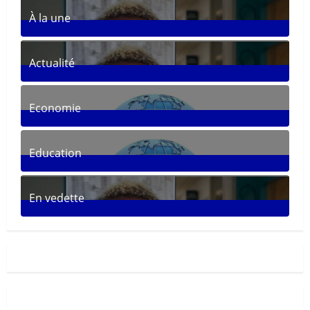
À la une
361
Posts
Actualité
287
Posts
Economie
30
Posts
Education
33
Posts
En vedette
281
Posts