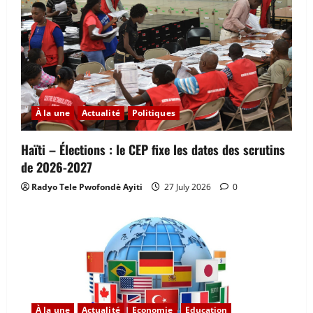
À la une
Actualité
Politiques
Haïti – Élections : le CEP fixe les dates des scrutins
de 2026-2027
Radyo Tele Pwofondè Ayiti
27 July 2026
0
À la une
Actualité
Economie
Education