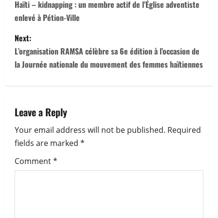
o
Haïti – kidnapping : un membre actif de l’Église adventiste
enlevé à Pétion-Ville
s
Next:
t
L’organisation RAMSA célèbre sa 6e édition à l’occasion de
n
la Journée nationale du mouvement des femmes haïtiennes
a
v
Leave a Reply
i
Your email address will not be published.
Required
fields are marked
*
g
Comment
*
a
t
i