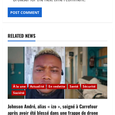
RELATED NEWS
À la une
Actualité
En vedette
Santé
Sécurité
Société
Johnson André, alias « izo », soigné à Carrefour
après avoir été blessé dans une frappe de drone