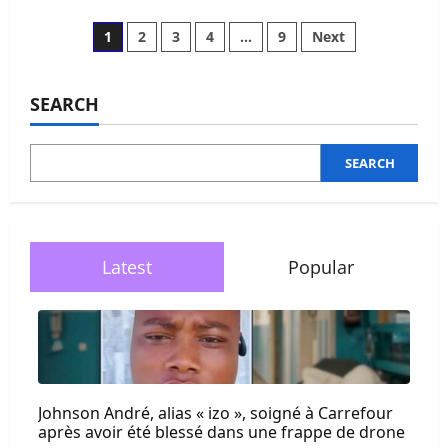
about
Haïti
au
Posts
1
2
3
4
…
9
Next
Mondial
2026
:
pagination
un
message
SEARCH
d’espoir
et
de
fierté
SEARCH
signé
Wilmide
Justin
Latest
Popular
Johnson André, alias « izo », soigné à Carrefour
après avoir été blessé dans une frappe de drone