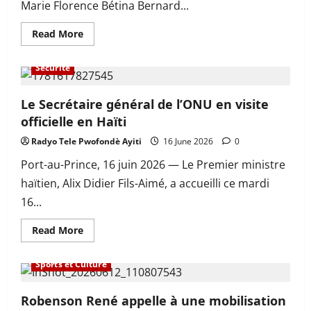
sécuritaire
Marie Florence Bétina Bernard...
continue
de
se
Read
Read More
détériorer
more
À la une
Actualité
Internationals
Politiques
about
Samantha
Sécurité
Bernard,
la
preuve
que
Le Secrétaire général de l’ONU en visite
l’éducation
officielle en Haïti
peut
transformer
un
Radyo Tele Pwofondè Ayiti
16 June 2026
0
destin
Port-au-Prince, 16 juin 2026 — Le Premier ministre
haïtien, Alix Didier Fils-Aimé, a accueilli ce mardi
16...
Read
Read More
more
À la une
En vedette
Internationals
about
Le
Sports et Culture
Secrétaire
général
de
l’ONU
Robenson René appelle à une mobilisation
en