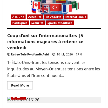
6
informations
majeures
à
retenir
À la une
Actualité
En vedette
Internationals
ce
samedi
Politiques
Sécurité
Sports et Culture
11
juillet
2026
Coup d’œil sur l’internationalLes |5
informations majeures à retenir ce
vendredi
Radyo Tele Pwofondè Ayiti
10 July 2026
0
1- États-Unis–Iran : les tensions ravivent les
inquiétudes au Moyen-OrientLes tensions entre les
États-Unis et l’Iran continuent...
Read
Read More
more
À la une
Actualité
En vedette
Internationals
about
Coup
Sécurité
d’œil
sur
l’internationalLes