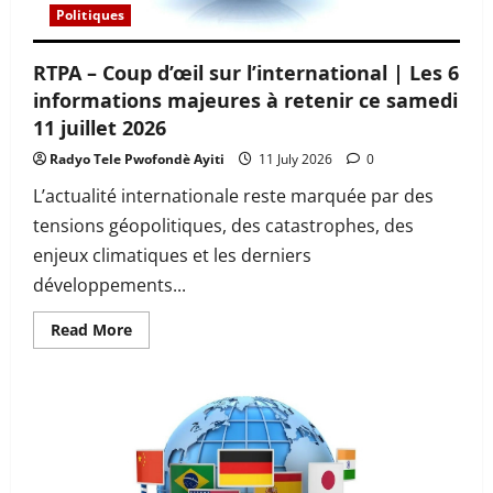
dimanche
Politiques
12
juillet
2026
RTPA – Coup d’œil sur l’international | Les 6
informations majeures à retenir ce samedi
11 juillet 2026
Radyo Tele Pwofondè Ayiti
11 July 2026
0
L’actualité internationale reste marquée par des
tensions géopolitiques, des catastrophes, des
enjeux climatiques et les derniers
développements...
Read
Read More
more
about
RTPA
–
Coup
d’œil
sur
l’international
|
Les