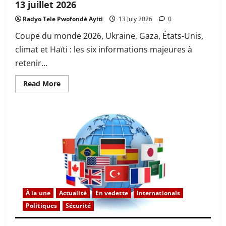
13 juillet 2026
Radyo Tele Pwofondè Ayiti
13 July 2026
0
Coupe du monde 2026, Ukraine, Gaza, États-Unis,
climat et Haïti : les six informations majeures à
retenir...
Read
Read More
more
about
RTPA
–
Coup
d’œil
sur
l’international
:
6
informations
majeures
à
retenir
ce
À la une
Actualité
En vedette
Internationals
lundi
13
Politiques
Sécurité
juillet
2026