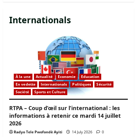
Internationals
À la une
Actualité
Economie
Education
En vedette
Internationals
Politiques
Sécurité
Société
Sports et Culture
RTPA – Coup d’œil sur l’international : les
informations à retenir ce mardi 14 juillet
2026
Radyo Tele Pwofondè Ayiti
14 July 2026
0