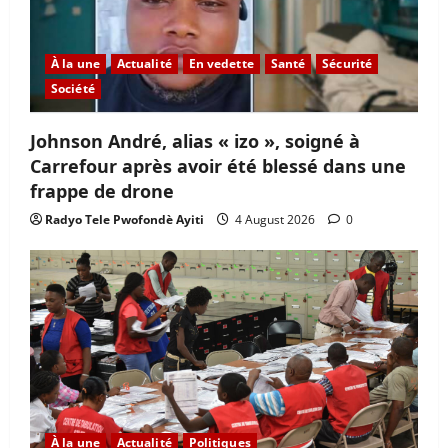
À la une
Actualité
En vedette
Santé
Sécurité
Société
Johnson André, alias « izo », soigné à
Carrefour après avoir été blessé dans une
frappe de drone
Radyo Tele Pwofondè Ayiti
4 August 2026
0
À la une
Actualité
Politiques