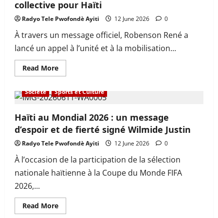
collective pour Haïti
visite
officielle
en
Radyo Tele Pwofondè Ayiti
12 June 2026
0
Haïti
À travers un message officiel, Robenson René a
lancé un appel à l’unité et à la mobilisation...
Read
Read More
more
À la une
Actualité
En vedette
Internationals
about
Robenson
Société
Sports et Culture
René
appelle
à
une
Haïti au Mondial 2026 : un message
mobilisation
d’espoir et de fierté signé Wilmide Justin
collective
pour
Haïti
Radyo Tele Pwofondè Ayiti
12 June 2026
0
À l’occasion de la participation de la sélection
nationale haïtienne à la Coupe du Monde FIFA
2026,...
Read
Read More
more