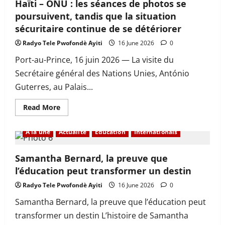
|5
Haïti – ONU : les séances de photos se
informations
poursuivent, tandis que la situation
majeures
à
sécuritaire continue de se détériorer
retenir
ce
Radyo Tele Pwofondè Ayiti
vendredi
16 June 2026
0
Port-au-Prince, 16 juin 2026 — La visite du
Secrétaire général des Nations Unies, António
Guterres, au Palais...
Read
Read More
more
about
Haïti
À la une
Actualité
Education
Internationals
–
ONU
:
les
Samantha Bernard, la preuve que
séances
l’éducation peut transformer un destin
de
photos
se
Radyo Tele Pwofondè Ayiti
16 June 2026
0
poursuivent,
tandis
Samantha Bernard, la preuve que l’éducation peut
que
la
transformer un destin L’histoire de Samantha
situation