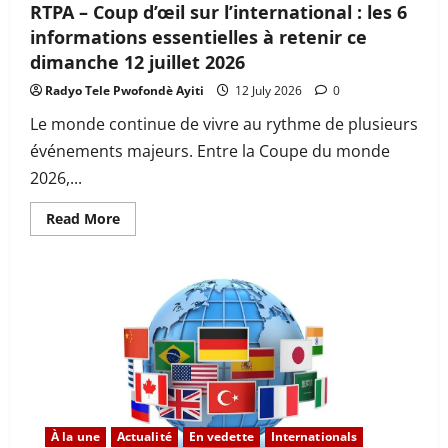
RTPA – Coup d’œil sur l’international : les 6
informations essentielles à retenir ce
dimanche 12 juillet 2026
Radyo Tele Pwofondè Ayiti
12 July 2026
0
Le monde continue de vivre au rythme de plusieurs
événements majeurs. Entre la Coupe du monde
2026,...
Read
Read More
more
about
RTPA
–
Coup
d’œil
sur
l’international
:
les
6
informations
essentielles
à
retenir
À la une
Actualité
En vedette
Internationals
ce