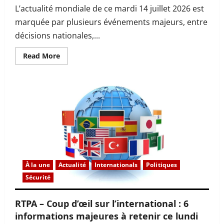
L’actualité mondiale de ce mardi 14 juillet 2026 est
marquée par plusieurs événements majeurs, entre
décisions nationales,...
Read
Read More
more
about
RTPA
–
Coup
d’œil
sur
l’international
:
les
informations
à
retenir
ce
mardi
À la une
Actualité
Internationals
Politiques
14
juillet
Sécurité
2026
RTPA – Coup d’œil sur l’international : 6
informations majeures à retenir ce lundi