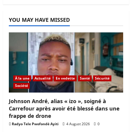
YOU MAY HAVE MISSED
À la une
Actualité
En vedette
Santé
Sécurité
Société
Johnson André, alias « izo », soigné à
Carrefour après avoir été blessé dans une
frappe de drone
Radyo Tele Pwofondè Ayiti
4 August 2026
0