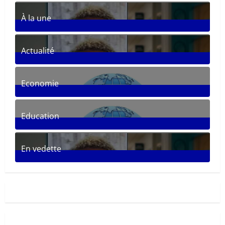
À la une
361
Posts
Actualité
287
Posts
Economie
30
Posts
Education
33
Posts
En vedette
281
Posts