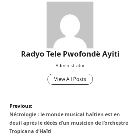
Radyo Tele Pwofondè Ayiti
Administrator
View All Posts
P
Previous:
o
Nécrologie : le monde musical haïtien est en
deuil après le décès d’un musicien de l’orchestre
s
Tropicana d’Haïti