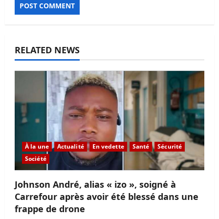
RELATED NEWS
À la une
Actualité
En vedette
Santé
Sécurité
Société
Johnson André, alias « izo », soigné à
Carrefour après avoir été blessé dans une
frappe de drone