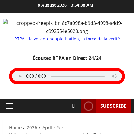
Skip
8 August 2026
3:54:39 AM
to
content
RTPA – la voix du peuple Haïtien, la force de la vérité
Écoutez RTPA en Direct 24/24
SUBSCRIBE
Primary
Menu
Home
2026
April
5