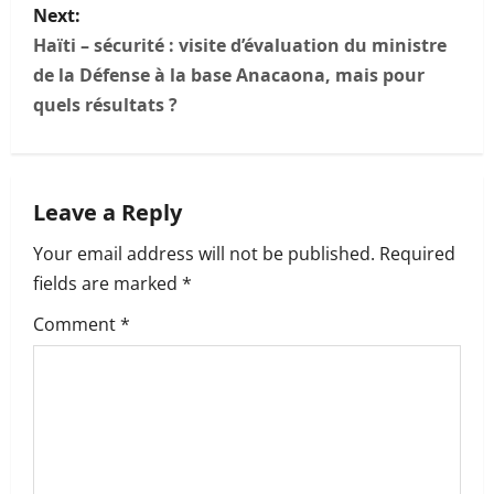
t
Next:
n
Haïti – sécurité : visite d’évaluation du ministre
de la Défense à la base Anacaona, mais pour
a
quels résultats ?
v
i
Leave a Reply
g
Your email address will not be published.
Required
a
fields are marked
*
t
Comment
*
i
o
n