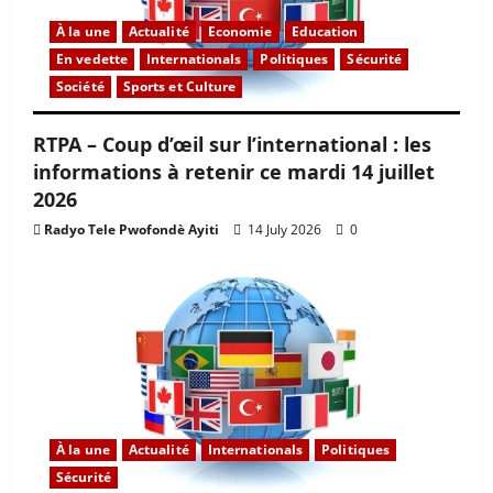
À la une
Actualité
Economie
Education
En vedette
Internationals
Politiques
Sécurité
Société
Sports et Culture
RTPA – Coup d’œil sur l’international : les
informations à retenir ce mardi 14 juillet
2026
Radyo Tele Pwofondè Ayiti
14 July 2026
0
À la une
Actualité
Internationals
Politiques
Sécurité