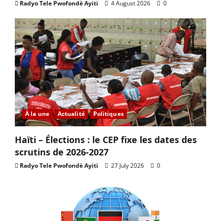
Radyo Tele Pwofondè Ayiti
4 August 2026
0
À la une
Actualité
Politiques
Haïti – Élections : le CEP fixe les dates des
scrutins de 2026-2027
Radyo Tele Pwofondè Ayiti
27 July 2026
0