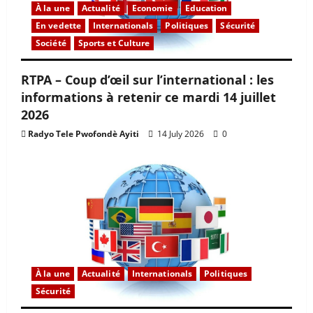
À la une
Actualité
Economie
Education
En vedette
Internationals
Politiques
Sécurité
Société
Sports et Culture
RTPA – Coup d’œil sur l’international : les
informations à retenir ce mardi 14 juillet
2026
Radyo Tele Pwofondè Ayiti
14 July 2026
0
À la une
Actualité
Internationals
Politiques
Sécurité