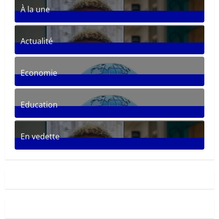
À la une
361
Posts
Actualité
287
Posts
Economie
30
Posts
Education
33
Posts
En vedette
281
Posts