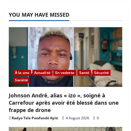
YOU MAY HAVE MISSED
À la une
Actualité
En vedette
Santé
Sécurité
Société
Johnson André, alias « izo », soigné à
Carrefour après avoir été blessé dans une
frappe de drone
Radyo Tele Pwofondè Ayiti
4 August 2026
0