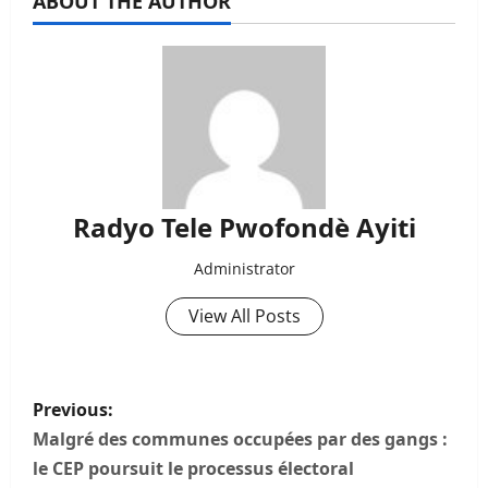
ABOUT THE AUTHOR
Radyo Tele Pwofondè Ayiti
Administrator
View All Posts
P
Previous:
o
Malgré des communes occupées par des gangs :
le CEP poursuit le processus électoral