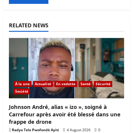
RELATED NEWS
À la une
Actualité
En vedette
Santé
Sécurité
Société
Johnson André, alias « izo », soigné à
Carrefour après avoir été blessé dans une
frappe de drone
Radyo Tele Pwofondè Ayiti
4 August 2026
0