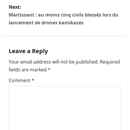
s
Next:
t
Martissant : au moins cinq civils blessés lors du
n
lancement de drones kamikazes
a
v
Leave a Reply
i
Your email address will not be published.
Required
fields are marked
*
g
Comment
*
a
t
i
o