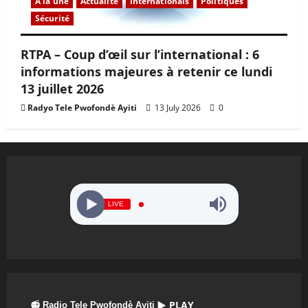
À la une
Actualité
Internationals
Politiques
Sécurité
RTPA – Coup d’œil sur l’international : 6
informations majeures à retenir ce lundi
13 juillet 2026
Radyo Tele Pwofondè Ayiti
13 July 2026
0
LIVE
▶ PLAY
📻 Radio Tele Pwofondè Ayiti