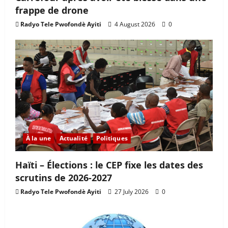
frappe de drone
Radyo Tele Pwofondè Ayiti
4 August 2026
0
À la une
Actualité
Politiques
Haïti – Élections : le CEP fixe les dates des
scrutins de 2026-2027
Radyo Tele Pwofondè Ayiti
27 July 2026
0