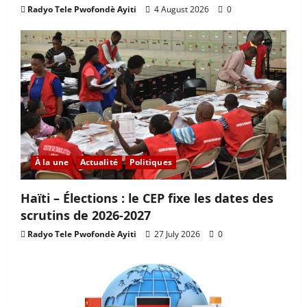
Radyo Tele Pwofondè Ayiti
4 August 2026
0
À la une
Actualité
Politiques
Haïti – Élections : le CEP fixe les dates des
scrutins de 2026-2027
Radyo Tele Pwofondè Ayiti
27 July 2026
0