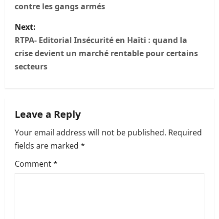
s
contre les gangs armés
t
Next:
n
RTPA- Editorial Insécurité en Haïti : quand la
crise devient un marché rentable pour certains
a
secteurs
v
i
Leave a Reply
g
Your email address will not be published.
Required
a
fields are marked
*
t
Comment
*
i
o