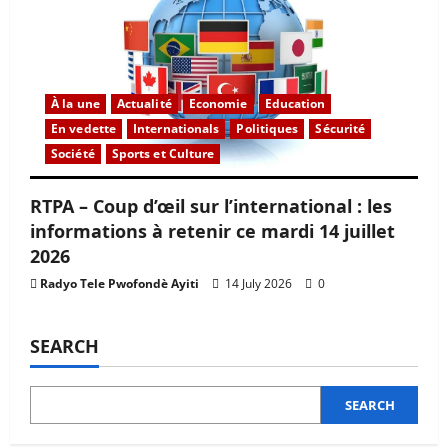
À la une
Actualité
Economie
Education
En vedette
Internationals
Politiques
Sécurité
Société
Sports et Culture
RTPA – Coup d’œil sur l’international : les
informations à retenir ce mardi 14 juillet
2026
Radyo Tele Pwofondè Ayiti
14 July 2026
0
SEARCH
SEARCH