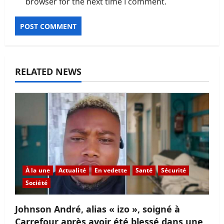
browser for the next time I comment.
RELATED NEWS
À la une
Actualité
En vedette
Santé
Sécurité
Société
Johnson André, alias « izo », soigné à
Carrefour après avoir été blessé dans une