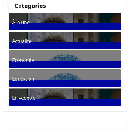
Categories
À la une
361
Posts
Actualité
287
Posts
Economie
30
Posts
Education
33
Posts
En vedette
281
Posts