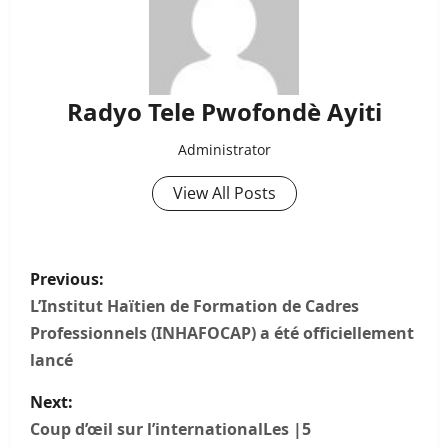
Radyo Tele Pwofondè Ayiti
Administrator
View All Posts
P
Previous:
o
L’Institut Haïtien de Formation de Cadres
Professionnels (INHAFOCAP) a été officiellement
s
lancé
t
Next:
n
Coup d’œil sur l’internationalLes |5