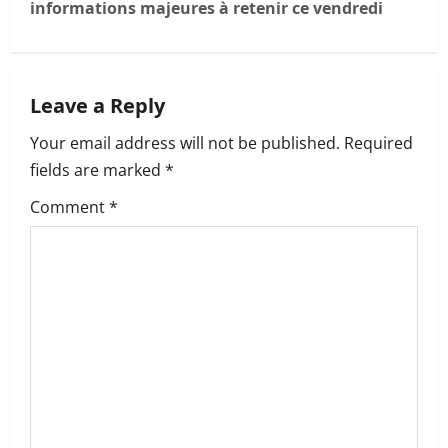
informations majeures à retenir ce vendredi
a
v
Leave a Reply
i
Your email address will not be published.
Required
g
fields are marked
*
a
Comment
*
t
i
o
n