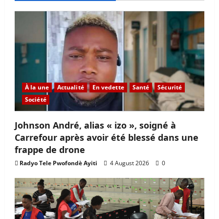
À la une
Actualité
En vedette
Santé
Sécurité
Société
Johnson André, alias « izo », soigné à
Carrefour après avoir été blessé dans une
frappe de drone
Radyo Tele Pwofondè Ayiti
4 August 2026
0