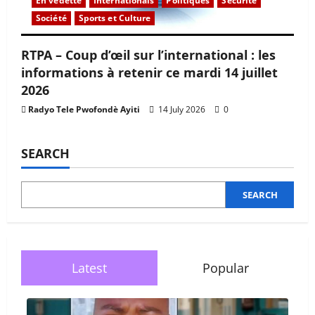
En vedette
Internationals
Politiques
Sécurité
Société
Sports et Culture
RTPA – Coup d’œil sur l’international : les
informations à retenir ce mardi 14 juillet
2026
Radyo Tele Pwofondè Ayiti
14 July 2026
0
SEARCH
SEARCH
Latest
Popular