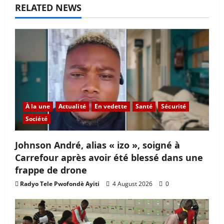
RELATED NEWS
À la une
Actualité
En vedette
Santé
Sécurité
Société
Johnson André, alias « izo », soigné à
Carrefour après avoir été blessé dans une
frappe de drone
Radyo Tele Pwofondè Ayiti
4 August 2026
0