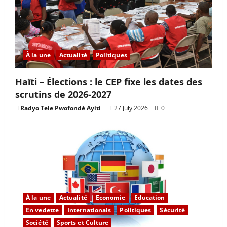
À la une
Actualité
Politiques
Haïti – Élections : le CEP fixe les dates des
scrutins de 2026-2027
Radyo Tele Pwofondè Ayiti
27 July 2026
0
À la une
Actualité
Economie
Education
En vedette
Internationals
Politiques
Sécurité
Société
Sports et Culture