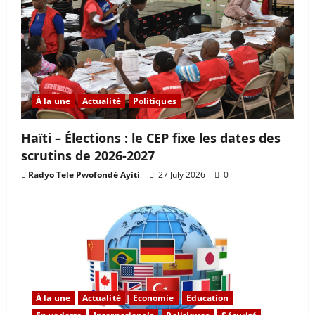
À la une
Actualité
Politiques
Haïti – Élections : le CEP fixe les dates des
scrutins de 2026-2027
Radyo Tele Pwofondè Ayiti
27 July 2026
0
À la une
Actualité
Economie
Education