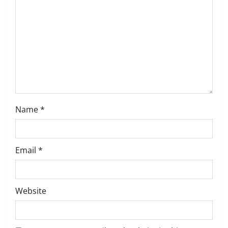
o
n
Name
*
Email
*
Website