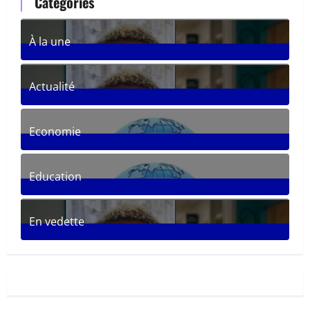
Categories
À la une
361
Posts
Actualité
287
Posts
Economie
30
Posts
Education
33
Posts
En vedette
281
Posts