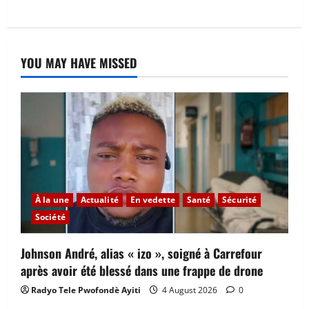
YOU MAY HAVE MISSED
À la une
Actualité
En vedette
Santé
Sécurité
Société
Johnson André, alias « izo », soigné à Carrefour
après avoir été blessé dans une frappe de drone
Radyo Tele Pwofondè Ayiti
4 August 2026
0