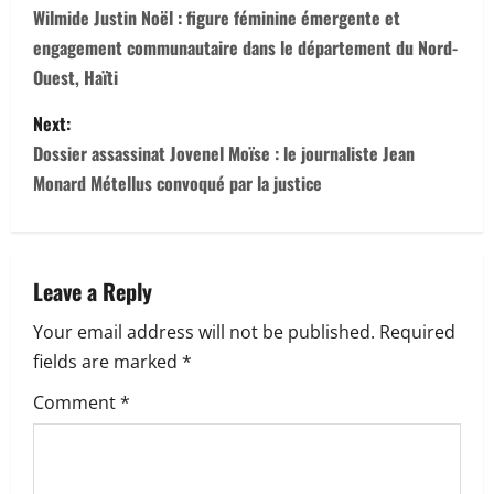
o
Wilmide Justin Noël : figure féminine émergente et
engagement communautaire dans le département du Nord-
s
Ouest, Haïti
t
Next:
n
Dossier assassinat Jovenel Moïse : le journaliste Jean
Monard Métellus convoqué par la justice
a
v
Leave a Reply
i
Your email address will not be published.
Required
g
fields are marked
*
a
Comment
*
t
i