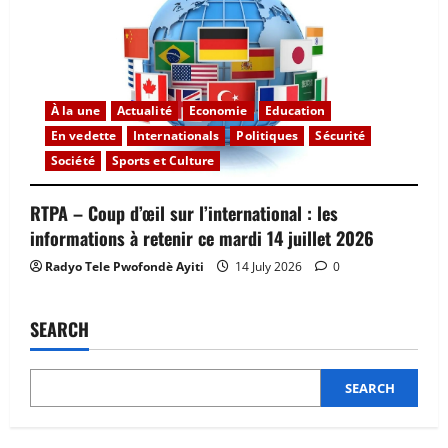
À la une
Actualité
Economie
Education
En vedette
Internationals
Politiques
Sécurité
Société
Sports et Culture
RTPA – Coup d’œil sur l’international : les
informations à retenir ce mardi 14 juillet 2026
Radyo Tele Pwofondè Ayiti
14 July 2026
0
SEARCH
SEARCH