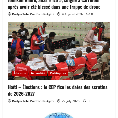
Johnson André, alias « izo », soigné à Carrefour
après avoir été blessé dans une frappe de drone
Radyo Tele Pwofondè Ayiti
4 August 2026
0
À la une
Actualité
Politiques
Haïti – Élections : le CEP fixe les dates des scrutins
de 2026-2027
Radyo Tele Pwofondè Ayiti
27 July 2026
0