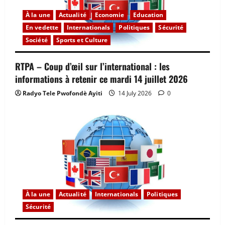
À la une
Actualité
Economie
Education
En vedette
Internationals
Politiques
Sécurité
Société
Sports et Culture
RTPA – Coup d’œil sur l’international : les
informations à retenir ce mardi 14 juillet 2026
Radyo Tele Pwofondè Ayiti
14 July 2026
0
À la une
Actualité
Internationals
Politiques
Sécurité