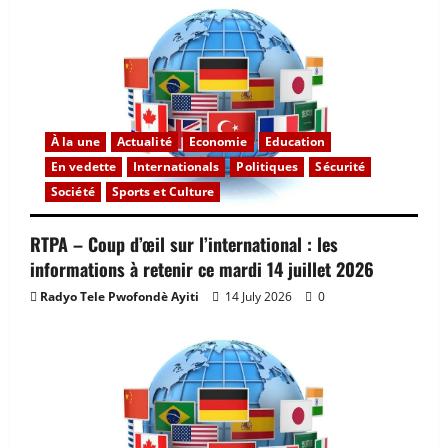
À la une
Actualité
Economie
Education
En vedette
Internationals
Politiques
Sécurité
Société
Sports et Culture
RTPA – Coup d’œil sur l’international : les
informations à retenir ce mardi 14 juillet 2026
Radyo Tele Pwofondè Ayiti
14 July 2026
0