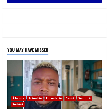
281
Posts
YOU MAY HAVE MISSED
À la une
Actualité
En vedette
Santé
Sécurité
Société