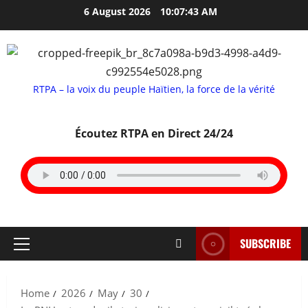
Skip
6 August 2026
10:07:44 AM
to
content
RTPA – la voix du peuple Haïtien, la force de la vérité
Écoutez RTPA en Direct 24/24
SUBSCRIBE
Primary
Menu
Home
2026
May
30