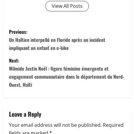
View All Posts
P
Previous:
o
Un Haïtien interpellé en Floride après un incident
impliquant un enfant en e-bike
s
Next:
t
Wilmide Justin Noël : figure féminine émergente et
n
engagement communautaire dans le département du Nord-
Ouest, Haïti
a
v
Leave a Reply
i
Your email address will not be published.
Required
g
fields are marked
*