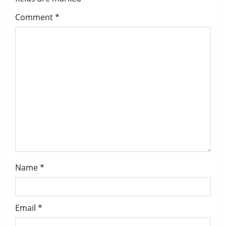
a
Comment
*
t
i
o
n
Name
*
Email
*