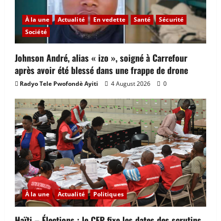
À la une
Actualité
En vedette
Santé
Sécurité
Société
Johnson André, alias « izo », soigné à Carrefour
après avoir été blessé dans une frappe de drone
Radyo Tele Pwofondè Ayiti
4 August 2026
0
À la une
Actualité
Politiques
Haïti – Élections : le CEP fixe les dates des scrutins