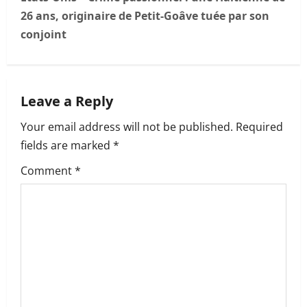
n
26 ans, originaire de Petit-Goâve tuée par son
a
conjoint
v
i
Leave a Reply
g
Your email address will not be published.
Required
a
fields are marked
*
t
Comment
*
i
o
n