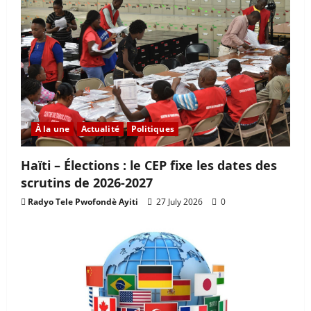
À la une
Actualité
Politiques
Haïti – Élections : le CEP fixe les dates des
scrutins de 2026-2027
Radyo Tele Pwofondè Ayiti
27 July 2026
0