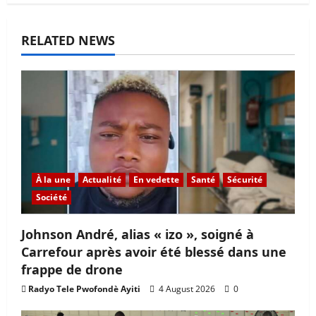
RELATED NEWS
À la une
Actualité
En vedette
Santé
Sécurité
Société
Johnson André, alias « izo », soigné à
Carrefour après avoir été blessé dans une
frappe de drone
Radyo Tele Pwofondè Ayiti
4 August 2026
0