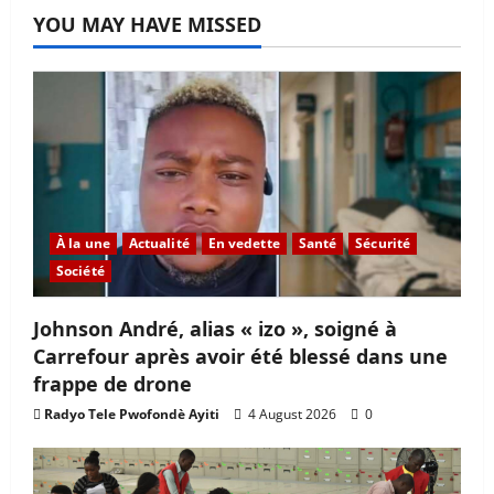
YOU MAY HAVE MISSED
À la une
Actualité
En vedette
Santé
Sécurité
Société
Johnson André, alias « izo », soigné à
Carrefour après avoir été blessé dans une
frappe de drone
Radyo Tele Pwofondè Ayiti
4 August 2026
0