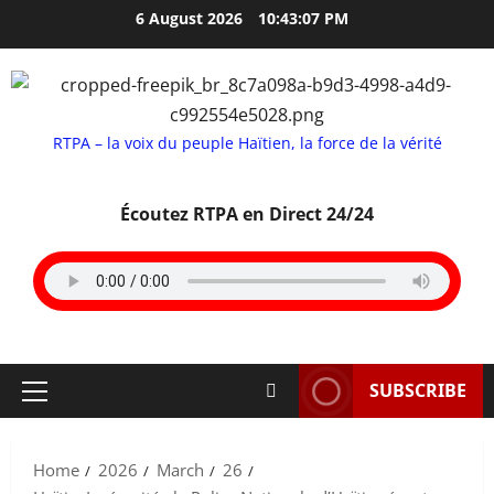
Skip
6 August 2026
10:43:08 PM
to
content
RTPA – la voix du peuple Haïtien, la force de la vérité
Écoutez RTPA en Direct 24/24
SUBSCRIBE
Primary
Menu
Home
2026
March
26