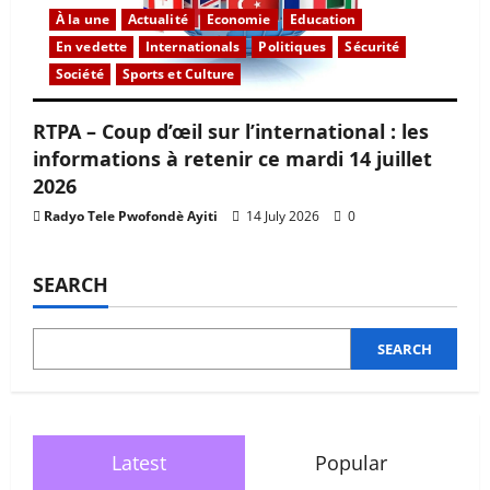
À la une
Actualité
Economie
Education
En vedette
Internationals
Politiques
Sécurité
Société
Sports et Culture
RTPA – Coup d’œil sur l’international : les
informations à retenir ce mardi 14 juillet
2026
Radyo Tele Pwofondè Ayiti
14 July 2026
0
SEARCH
SEARCH
Latest
Popular