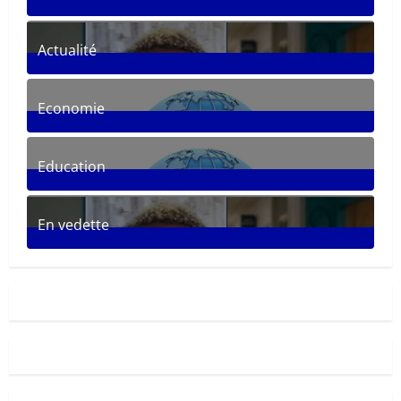
361
Posts
Actualité
287
Posts
Economie
30
Posts
Education
33
Posts
En vedette
281
Posts