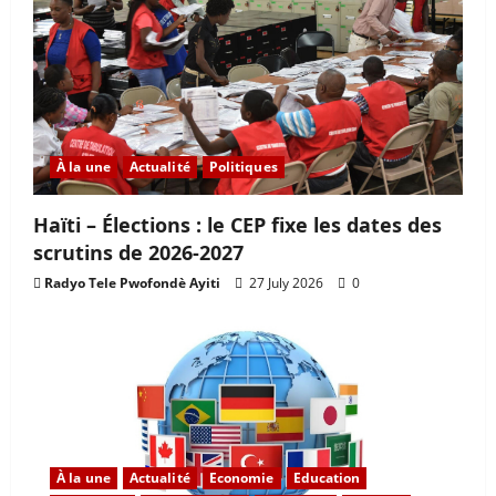
À la une
Actualité
Politiques
Haïti – Élections : le CEP fixe les dates des
scrutins de 2026-2027
Radyo Tele Pwofondè Ayiti
27 July 2026
0
À la une
Actualité
Economie
Education