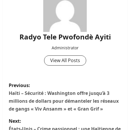
Radyo Tele Pwofondè Ayiti
Administrator
View All Posts
P
Previous:
o
Haïti – Sécurité : Washington offre jusqu’à 3
millions de dollars pour démanteler les réseaux
s
de gangs « Viv Ansanm » et « Gran Grif »
t
Next:
États-Unis – Crime passionnel : une Haïtienne de