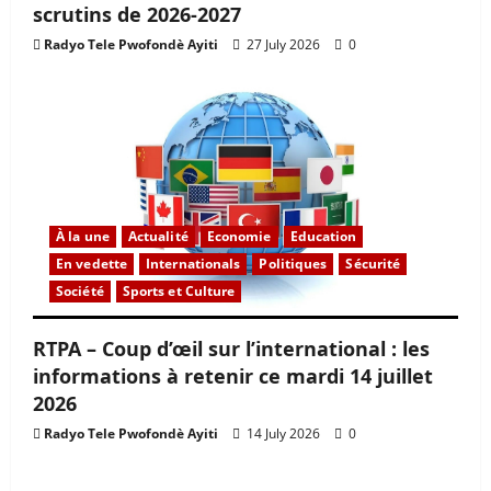
scrutins de 2026-2027
Radyo Tele Pwofondè Ayiti
27 July 2026
0
À la une
Actualité
Economie
Education
En vedette
Internationals
Politiques
Sécurité
Société
Sports et Culture
RTPA – Coup d’œil sur l’international : les
informations à retenir ce mardi 14 juillet
2026
Radyo Tele Pwofondè Ayiti
14 July 2026
0