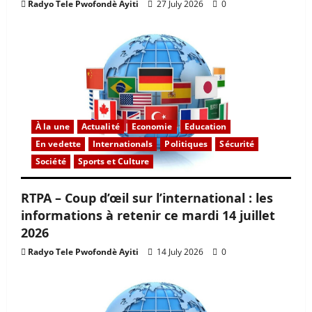
Radyo Tele Pwofondè Ayiti
27 July 2026
0
À la une
Actualité
Economie
Education
En vedette
Internationals
Politiques
Sécurité
Société
Sports et Culture
RTPA – Coup d’œil sur l’international : les
informations à retenir ce mardi 14 juillet
2026
Radyo Tele Pwofondè Ayiti
14 July 2026
0