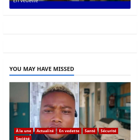
En vedette
281
Posts
YOU MAY HAVE MISSED
À la une
Actualité
En vedette
Santé
Sécurité
Société