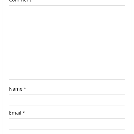
t
i
o
n
Name
*
Email
*