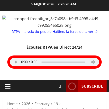
Skip
6 August 2026
7:26:21 AM
to
content
RTPA – la voix du peuple Haïtien, la force de la vérité
Écoutez RTPA en Direct 24/24
SUBSCRIBE
Primary
Menu
Home
2026
February
19