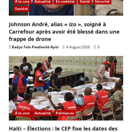
À la une
Actualité
En vedette
Santé
Sécurité
Société
Johnson André, alias « izo », soigné à
Carrefour après avoir été blessé dans une
frappe de drone
Radyo Tele Pwofondè Ayiti
4 August 2026
0
À la une
Actualité
Politiques
Haïti – Élections : le CEP fixe les dates des