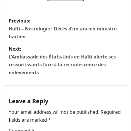
P
Previous:
o
Haïti – Nécrologie : Décès d’un ancien ministre
haïtien
s
Next:
t
L’Ambassade des États-Unis en Haïti alerte ses
n
ressortissants face à la recrudescence des
enlèvements
a
v
Leave a Reply
i
Your email address will not be published.
Required
g
fields are marked
*
a
Comment
*