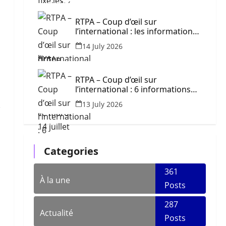
RTPA – Coup d’œil sur
l’international : les informations
à retenir ce mardi 14 juillet 2026
14 July 2026
RTPA – Coup d’œil sur
l’international : 6 informations
majeures à retenir ce lundi 13
13 July 2026
juillet 2026
i
Categories
361
À la une
Posts
287
Actualité
Posts