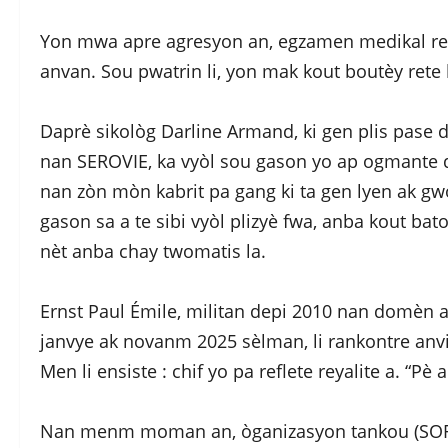
Yon mwa apre agresyon an, egzamen medikal revele 
anvan. Sou pwatrin li, yon mak kout boutèy rete 
Daprè sikològ Darline Armand, ki gen plis pase 
nan SEROVIE, ka vyòl sou gason yo ap ogmante de
nan zòn mòn kabrit pa gang ki ta gen lyen ak gwo
gason sa a te sibi vyòl plizyè fwa, anba kout baton
nèt anba chay twomatis la.
Ernst Paul Émile, militan depi 2010 nan domèn a
janvye ak novanm 2025 sèlman, li rankontre an
Men li ensiste : chif yo pa reflete reyalite a. “Pè a
Nan menm moman an, òganizasyon tankou (SOFA