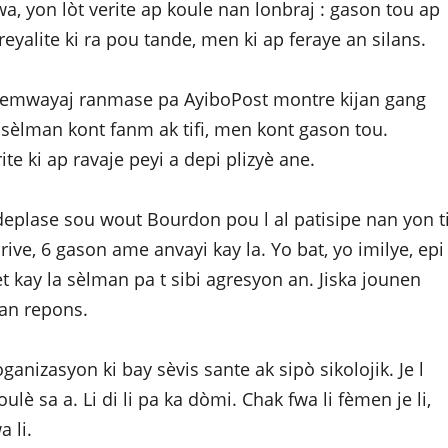
a, yon lòt verite ap koule nan lonbraj : gason tou ap
yalite ki ra pou tande, men ki ap feraye an silans.
l temwayaj ranmase pa AyiboPost montre kijan gang
sèlman kont fanm ak tifi, men kont gason tou.
e ki ap ravaje peyi a depi plizyè ane.
deplase sou wout Bourdon pou l al patisipe nan yon t
ive, 6 gason ame anvayi kay la. Yo bat, yo imilye, epi
t kay la sèlman pa t sibi agresyon an. Jiska jounen
san repons.
anizasyon ki bay sèvis sante ak sipò sikolojik. Je l
ulè sa a. Li di li pa ka dòmi. Chak fwa li fèmen je li,
 li.