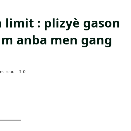
 limit : plizyè gason
tim anba men gang
es read
0