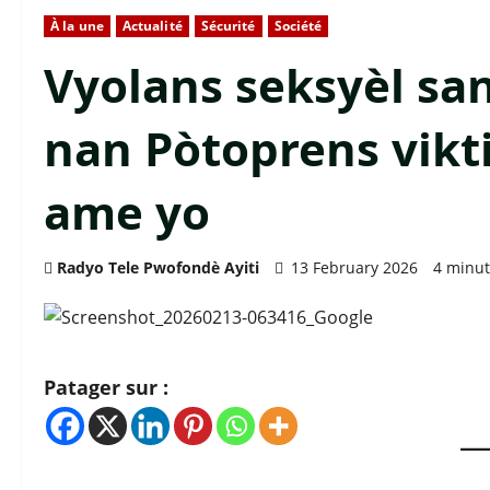
À la une
Actualité
Sécurité
Société
Vyolans seksyèl san
nan Pòtoprens vik
ame yo
Radyo Tele Pwofondè Ayiti
13 February 2026
4 minut
Patager sur :