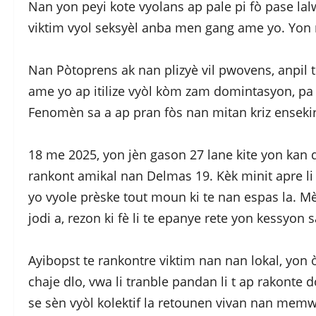
Nan yon peyi kote vyolans ap pale pi fò pase lalw
viktim vyol seksyèl anba men gang ame yo. Yon re
Nan Pòtoprens ak nan plizyè vil pwovens, anpi
ame yo ap itilize vyòl kòm zam domintasyon, pa 
Fenomèn sa a ap pran fòs nan mitan kriz ensekirit
18 me 2025, yon jèn gason 27 lane kite yon kan 
rankont amikal nan Delmas 19. Kèk minit apre li r
yo vyole prèske tout moun ki te nan espas la. Mè
jodi a, rezon ki fè li te epanye rete yon kessyon 
Ayibopst te rankontre viktim nan nan lokal, yon òg
chaje dlo, vwa li tranble pandan li t ap rakonte do
se sèn vyòl kolektif la retounen vivan nan memwa