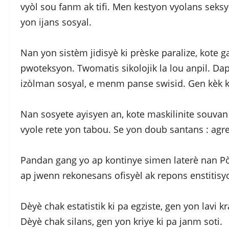
vyòl sou fanm ak tifi. Men kestyon vyolans seks
yon ijans sosyal.
Nan yon sistèm jidisyè ki prèske paralize, kote g
pwoteksyon. Twomatis sikolojik la lou anpil. D
izòlman sosyal, e menm panse swisid. Gen kèk ki
Nan sosyete ayisyen an, kote maskilinite souva
vyole rete yon tabou. Se yon doub santans : agresy
Pandan gang yo ap kontinye simen laterè nan Pòto
ap jwenn rekonesans ofisyèl ak repons enstitisy
Dèyè chak estatistik ki pa egziste, gen yon lavi kr
Dèyè chak silans, gen yon kriye ki pa janm soti.