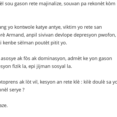
yèl sou gason rete majinalize, souvan pa rekonèt kòm
ang yo kontwole katye antye, viktim yo rete san
aprè Armand, anpil sivivan devlope depresyon pwofon,
 kenbe sèlman poutèt pitit yo.
n asosye ak fòs ak dominasyon, admèt ke yon gason
on fizik la, epi jijman sosyal la.
prens ak lòt vil, kesyon an rete klè : kilè doulè sa y
onèl serye ?
aze.