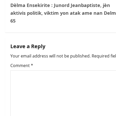
Dèlma Ensekirite : Junord Jeanbaptiste, jèn
o
aktivis politik, viktim yon atak ame nan Del
s
65
t
n
Leave a Reply
a
Your email address will not be published.
Required fi
v
Comment
*
i
g
a
t