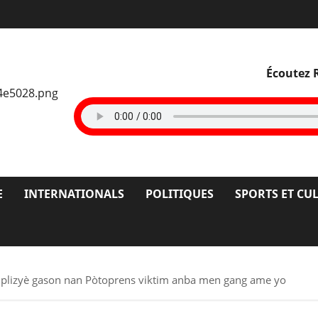
Écoutez 
E
INTERNATIONALS
POLITIQUES
SPORTS ET CU
 : plizyè gason nan Pòtoprens viktim anba men gang ame yo