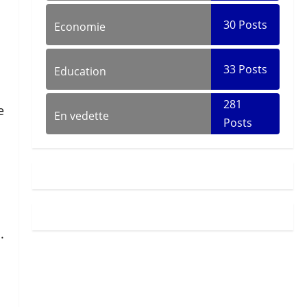
30
Posts
Economie
33
Posts
Education
281
e
En vedette
Posts
.