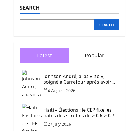
SEARCH
SEARCH
Latest
Popular
Johnson André, alias « izo »,
soigné à Carrefour après avoir
été blessé dans une frappe de
4 August 2026
drone
Haïti – Élections : le CEP fixe les
dates des scrutins de 2026-2027
27 July 2026