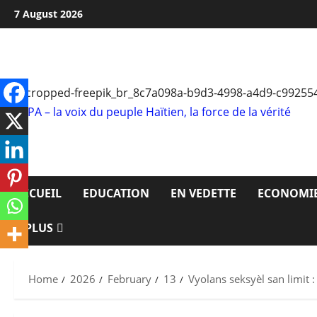
Skip
7 August 2026
to
content
RTPA – la voix du peuple Haïtien, la force de la vérité
ACCUEIL
EDUCATION
EN VEDETTE
ECONOMI
PLUS
Home
2026
February
13
Vyolans seksyèl san limit