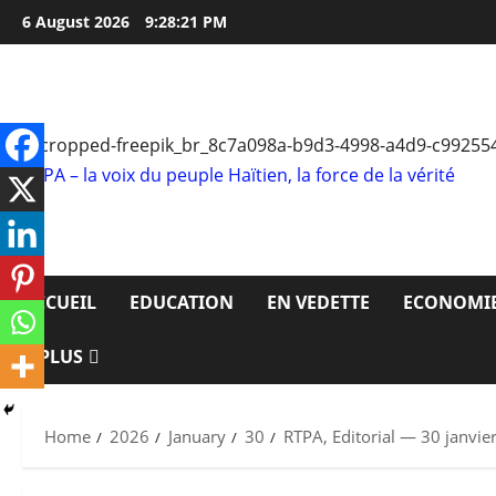
Skip
6 August 2026
9:28:21 PM
to
content
RTPA – la voix du peuple Haïtien, la force de la vérité
ACCUEIL
EDUCATION
EN VEDETTE
ECONOMI
PLUS
Home
2026
January
30
RTPA, Editorial — 30 janvier