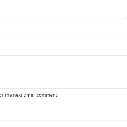
or the next time I comment.
À la une
Actualité
Economie