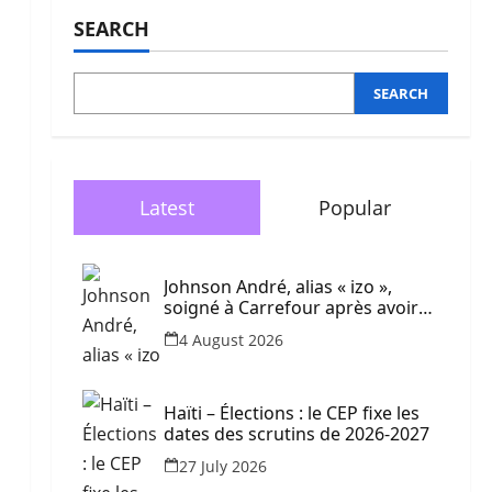
SEARCH
SEARCH
Latest
Popular
Johnson André, alias « izo »,
soigné à Carrefour après avoir
été blessé dans une frappe de
4 August 2026
drone
Haïti – Élections : le CEP fixe les
dates des scrutins de 2026-2027
27 July 2026