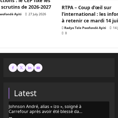
ections : le CEP fixe les
 scrutins de 2026-2027
RTPA – Coup d’œil sur
l’international : les inf
wofondè Ayiti
27 July 2026
à retenir ce mardi 14 jui
Radyo Tele Pwofondè Ayiti
14 
0
Latest
Johnson André, alias « izo », soigné à
Carrefour après avoir été blessé dans
une frappe de drone