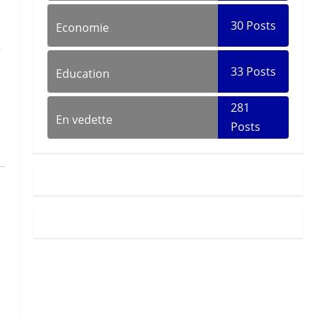
30
Posts
Economie
e
33
Posts
Education
281
En vedette
Posts