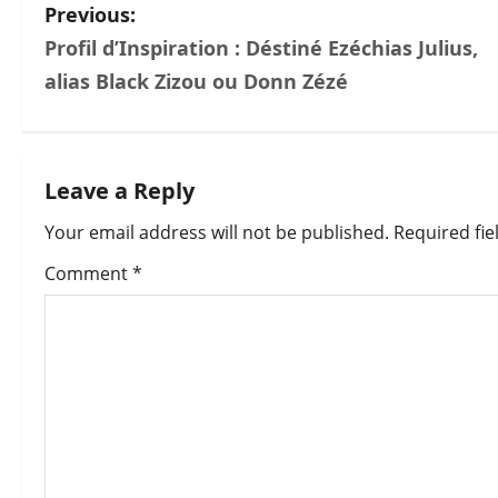
P
Previous:
Profil d’Inspiration : Déstiné Ezéchias Julius,
o
alias Black Zizou ou Donn Zézé
s
t
Leave a Reply
n
Your email address will not be published.
Required fi
a
Comment
*
v
i
g
a
t