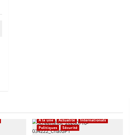
e
nationals
À la une
Actualité
Internationals
Politiques
Sécurité