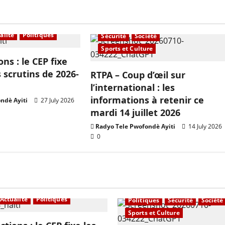
Education
En vedette
Internationals
Politiques
alité
Politiques
Sécurité
Société
Sports et Culture
ons : le CEP fixe
 scrutins de 2026-
RTPA – Coup d’œil sur
l’international : les
informations à retenir ce
ndè Ayiti
27 July 2026
mardi 14 juillet 2026
Radyo Tele Pwofondè Ayiti
14 July 2026
0
À la une
Actualité
Economi
Education
En vedette
Inter
Actualité
Politiques
Politiques
Sécurité
Société
Sports et Culture