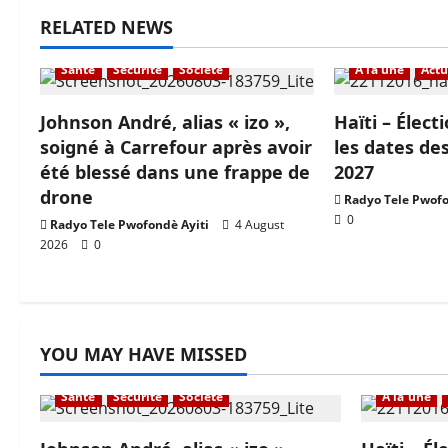
RELATED NEWS
À la une
Actualité
En vedette
Santé
Sécurité
Société
À la une
Actu
Johnson André, alias « izo »,
Haïti – Électi
soigné à Carrefour après avoir
les dates des
été blessé dans une frappe de
2027
drone
Radyo Tele Pwofo
0
Radyo Tele Pwofondè Ayiti
4 August
2026
0
YOU MAY HAVE MISSED
À la une
Actualité
En vedette
Santé
Sécurité
Société
À la une