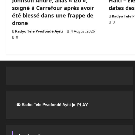
Johnson André, alias « izo »,
Haïti – Él
soigné à Carrefour après avoir
dates des
été blessé dans une frappe de
Radyo Tele P
drone
0
Radyo Tele Pwofondè Ayiti
4 August 2026
0
▶ PLAY
📻 Radio Tele Pwofondè Ayiti