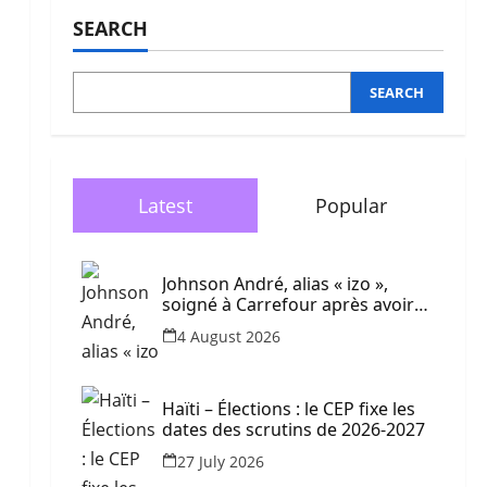
SEARCH
SEARCH
Latest
Popular
Johnson André, alias « izo »,
soigné à Carrefour après avoir
été blessé dans une frappe de
4 August 2026
drone
Haïti – Élections : le CEP fixe les
dates des scrutins de 2026-2027
27 July 2026