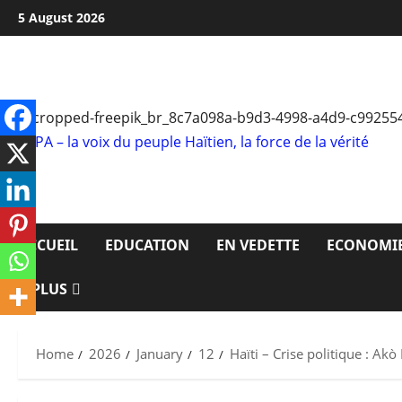
Skip
5 August 2026
to
content
RTPA – la voix du peuple Haïtien, la force de la vérité
ACCUEIL
EDUCATION
EN VEDETTE
ECONOMI
PLUS
Home
2026
January
12
Haïti – Crise politique : Akò