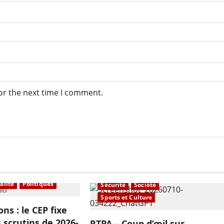
or the next time I comment.
À la une
Actualité
Economie
Education
En vedette
Internationals
Politiques
alité
Politiques
Sécurité
Société
Sports et Culture
ons : le CEP fixe
 scrutins de 2026-
RTPA – Coup d’œil sur