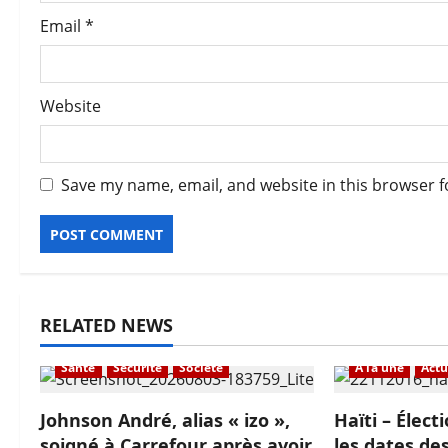
Email
*
Website
Save my name, email, and website in this browser f
RELATED NEWS
À la une
Actualité
En vedette
Santé
Sécurité
Société
À la une
Actu
Johnson André, alias « izo »,
Haïti – Électi
soigné à Carrefour après avoir
les dates des