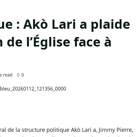
ue : Akò Lari a plaide
de l’Église face à
s read
0
al de la structure politique Akò Lari a, Jimmy Pierre,