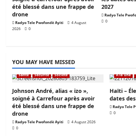
été blessé dans une frappe de
2027
drone
Radyo Tele Pwofo
0
Radyo Tele Pwofondè Ayiti
4 August
2026
0
YOU MAY HAVE MISSED
À la une
Actualité
En vedette
Santé
Sécurité
Société
À la une
Johnson André, alias « izo »,
Haïti – Él
soigné à Carrefour après avoir
dates des
été blessé dans une frappe de
Radyo Tele P
drone
0
Radyo Tele Pwofondè Ayiti
4 August 2026
0