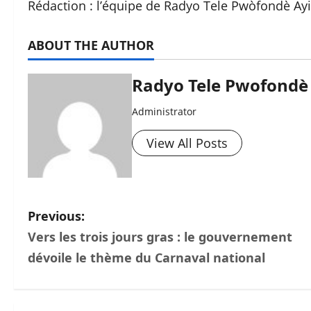
Rédaction : l’équipe de Radyo Tele Pwòfondè Ayit
ABOUT THE AUTHOR
Radyo Tele Pwofondè 
Administrator
View All Posts
P
Previous:
Vers les trois jours gras : le gouvernement
o
dévoile le thème du Carnaval national
s
t