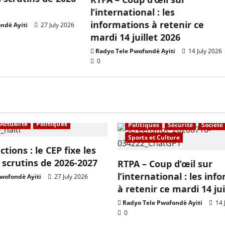
l’international : les
informations à retenir ce
ndè Ayiti
27 July 2026
mardi 14 juillet 2026
Radyo Tele Pwofondè Ayiti
14 July 2026
0
À la une
Actualité
Economi
Education
En vedette
Inter
Actualité
Politiques
Politiques
Sécurité
Société
Sports et Culture
ections : le CEP fixe les
 scrutins de 2026-2027
RTPA – Coup d’œil sur
l’international : les inf
wofondè Ayiti
27 July 2026
à retenir ce mardi 14 jui
Radyo Tele Pwofondè Ayiti
14 
0