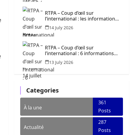
RTPA – Coup d’œil sur
l’international : les informations
e
à retenir ce mardi 14 juillet 2026
14 July 2026
RTPA – Coup d’œil sur
l’international : 6 informations
e
majeures à retenir ce lundi 13
13 July 2026
juillet 2026
Categories
361
À la une
Posts
287
Actualité
Posts