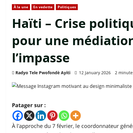
À la une
En vedette
Politiques
Haïti – Crise politiq
pour une médiation 
l’impasse
Radyo Tele Pwofondè Ayiti
12 January 2026
2 minute
Patager sur :
À l’approche du 7 février, le coordonnateur génér