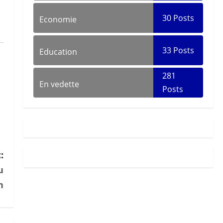
30
Posts
Economie
33
Posts
Education
281
En vedette
Posts
:
u
n