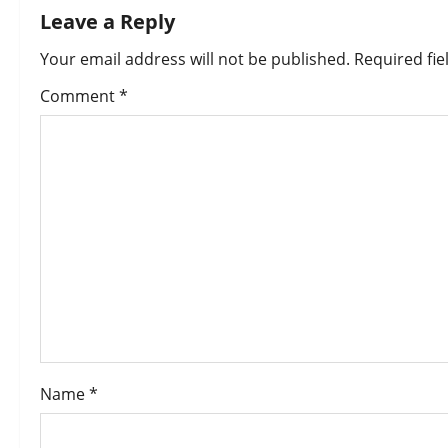
Leave a Reply
n
Your email address will not be published.
Required fi
a
Comment
*
v
i
g
a
t
i
o
Name
*
n