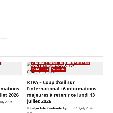
e
nationals
À la une
Actualité
Internationals
Politiques
Sécurité
RTPA – Coup d’œil sur
ormations
l’international : 6 informations
llet 2026
majeures à retenir ce lundi 13
juillet 2026
July 2026
Radyo Tele Pwofondè Ayiti
13 July 2026