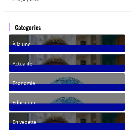
Categories
À la une
361
Posts
Actualité
287
Posts
Economie
30
Posts
Education
33
Posts
En vedette
281
Posts