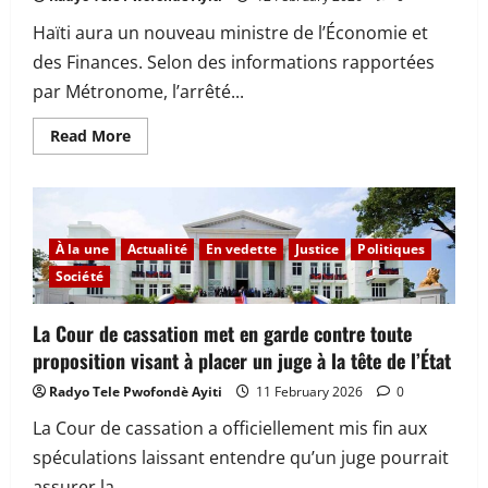
Haïti aura un nouveau ministre de l’Économie et
des Finances. Selon des informations rapportées
par Métronome, l’arrêté...
Read
Read More
more
about
Haïti
aura
un
nouveau
ministre
À la une
Actualité
En vedette
Justice
Politiques
de
l’Économie
Société
La Cour de cassation met en garde contre toute
proposition visant à placer un juge à la tête de l’État
Radyo Tele Pwofondè Ayiti
11 February 2026
0
La Cour de cassation a officiellement mis fin aux
spéculations laissant entendre qu’un juge pourrait
assurer la...