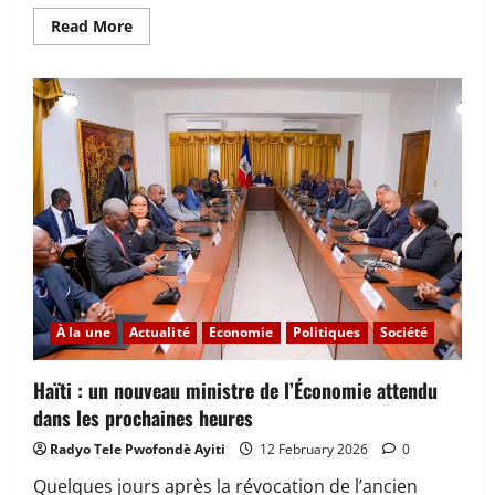
Read
Read More
more
about
RTPA
Éditorial
—
12
février
2026
Sujet
:
Compétence
ignorée,
amitié
récompensée
:
le
naufrage
du
mérite
À la une
Actualité
Economie
Politiques
Société
en
Haïti
Haïti : un nouveau ministre de l’Économie attendu
dans les prochaines heures
Radyo Tele Pwofondè Ayiti
12 February 2026
0
Quelques jours après la révocation de l’ancien