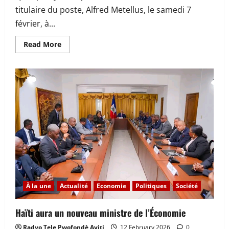
titulaire du poste, Alfred Metellus, le samedi 7
février, à...
Read
Read More
more
about
Haïti
:
un
nouveau
ministre
de
l’Économie
attendu
dans
les
prochaines
heures
À la une
Actualité
Economie
Politiques
Société
Haïti aura un nouveau ministre de l’Économie
Radyo Tele Pwofondè Ayiti
12 February 2026
0