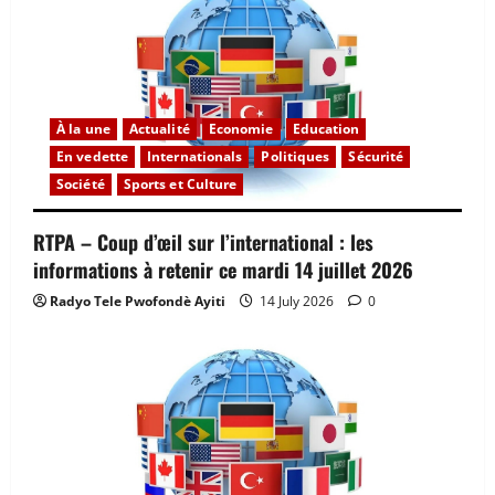
À la une
Actualité
Economie
Education
En vedette
Internationals
Politiques
Sécurité
Société
Sports et Culture
RTPA – Coup d’œil sur l’international : les
informations à retenir ce mardi 14 juillet 2026
Radyo Tele Pwofondè Ayiti
14 July 2026
0