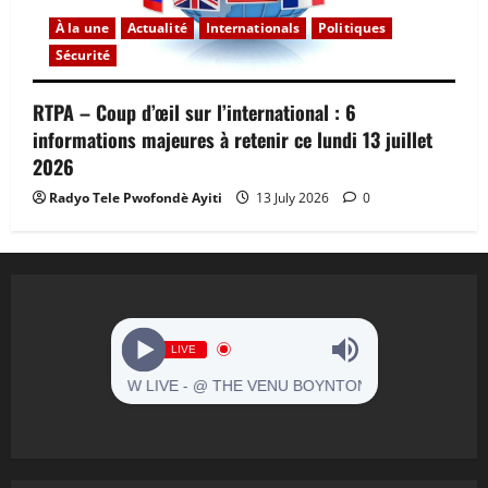
À la une
Actualité
Internationals
Politiques
Sécurité
RTPA – Coup d’œil sur l’international : 6
informations majeures à retenir ce lundi 13 juillet
2026
Radyo Tele Pwofondè Ayiti
13 July 2026
0
LIVE
 LIVE - @ THE VENU BOYNTON BEACH