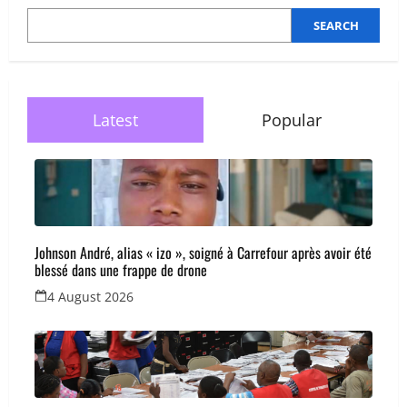
sécurité,
élections
SEARCH
et
retour
à
l’ordre
républicain
Latest
Popular
Johnson André, alias « izo », soigné à Carrefour après avoir été
blessé dans une frappe de drone
4 August 2026