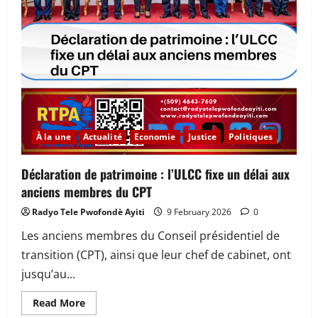
À la une
Actualité
Economie
Justice
Politiques
Déclaration de patrimoine : l’ULCC fixe un délai aux
anciens membres du CPT
Radyo Tele Pwofondè Ayiti
9 February 2026
0
Les anciens membres du Conseil présidentiel de
transition (CPT), ainsi que leur chef de cabinet, ont
jusqu’au...
Read
Read More
more