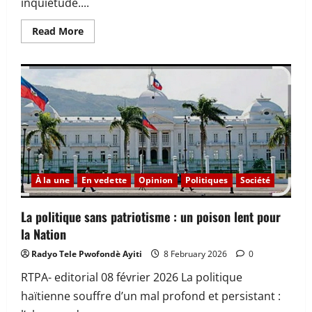
inquiétude....
Read
Read More
more
about
Après
le
7
février
2026,
le
peuple
attend
des
actes
concrets
À la une
En vedette
Opinion
Politiques
Société
La politique sans patriotisme : un poison lent pour
la Nation
Radyo Tele Pwofondè Ayiti
8 February 2026
0
RTPA- editorial 08 février 2026 La politique
haïtienne souffre d’un mal profond et persistant :