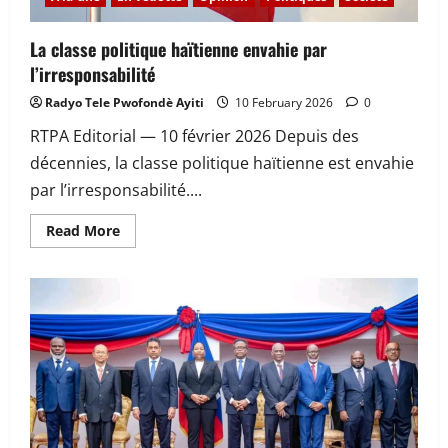
La classe politique haïtienne envahie par
l’irresponsabilité
Radyo Tele Pwofondè Ayiti
10 February 2026
0
RTPA Editorial — 10 février 2026 Depuis des
décennies, la classe politique haïtienne est envahie
par l’irresponsabilité....
Read
Read More
more
about
La
classe
politique
haïtienne
envahie
par
l’irresponsabilité