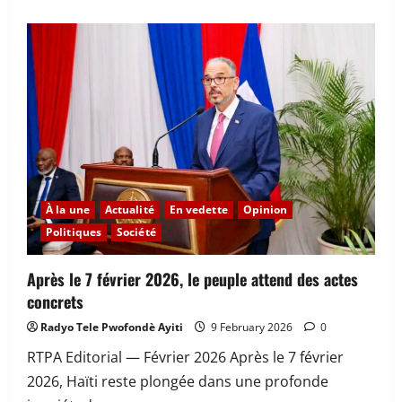
about
Déclaration
de
patrimoine
:
l’ULCC
fixe
un
délai
aux
anciens
membres
du
CPT
À la une
Actualité
En vedette
Opinion
Politiques
Société
Après le 7 février 2026, le peuple attend des actes
concrets
Radyo Tele Pwofondè Ayiti
9 February 2026
0
RTPA Editorial — Février 2026 Après le 7 février
2026, Haïti reste plongée dans une profonde