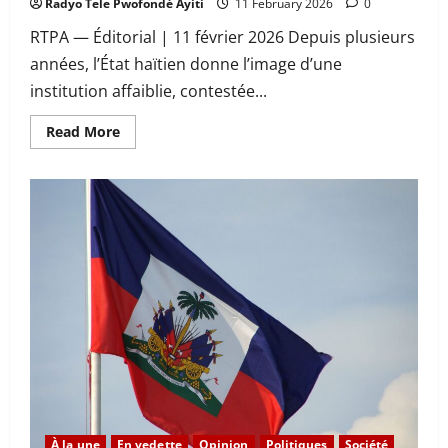
Radyo Tele Pwofondè Ayiti
11 February 2026
0
RTPA — Éditorial | 11 février 2026 Depuis plusieurs
années, l’État haïtien donne l’image d’une
institution affaiblie, contestée...
Read
Read More
more
about
Alix
Didier
Fils-
Aimé
face
au
défi
historique
:
restaurer
l’État
ou
laisser
se
poursuivre
son
effondrement
?
À la une
En vedette
Opinion
Politiques
Société