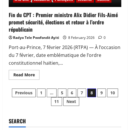
Fin du CPT : Premier ministre Alix Didier Fils-Aimé
promet sécurité, élections et retour à l’ordre
républicain
Radyo Tele Pwofondè Ayiti
8 February 2026
0
Port-au-Prince, 7 février 2026 (RTPA) — À l’occasion
du 7 février, date emblématique de l’ordre
constitutionnel haïtien,...
Read
Read More
more
about
Fin
Posts
du
Previous
1
…
5
6
7
8
9
10
CPT
:
11
Next
pagination
Premier
ministre
Alix
Didier
Fils-
SEARCH
Aimé
promet