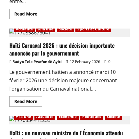
entre...
du
mérite
en
Read
Read More
Haïti
more
about
Haïti
Actualité
À la une
Société
Sports et Culture
–
Insécurité
:
au
Haïti Carnaval 2026 : une décision importante
moins
annoncée par le gouvernement
299
personnes
tuées
Radyo Tele Pwofondè Ayiti
12 February 2026
0
par
balles
Le gouvernement haïtien a annoncé mardi 10
en
janvier
février 2026 une décision majeure concernant
2026
l’organisation du Carnaval national....
Read
Read More
more
about
Haïti
À la une
Actualité
Economie
Politiques
Société
Carnaval
2026
:
une
Haïti : un nouveau ministre de l’Économie attendu
décision