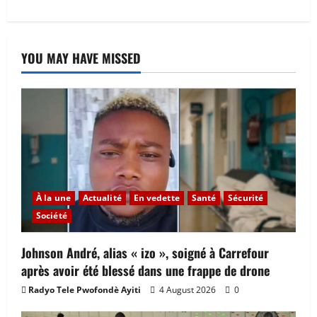
YOU MAY HAVE MISSED
À la une
Actualité
En vedette
Santé
Sécurité
Société
Johnson André, alias « izo », soigné à Carrefour
après avoir été blessé dans une frappe de drone
Radyo Tele Pwofondè Ayiti
4 August 2026
0