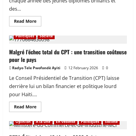
chaque année des jeunes diplômés brillants et
nations
des...
Read
Read More
more
À la une
Actualité
Economie
En vedette
about
RFI,
Politiques
Société
une
révélation
triste,
drame
Malgré l’échec total du CPT : une transition coûteuse
silencieux
pour le pays
d’Haïti
:
ses
Radyo Tele Pwofondè Ayiti
12 February 2026
0
élites
construites
Le Conseil Présidentiel de Transition (CPT) laisse
pour
d’autres
derrière lui un bilan financier et politique lourd
nations
pour Haïti....
Read
Read More
more
about
Malgré
Opinion
À la une
En vedette
Politiques
Société
l’échec
total
du