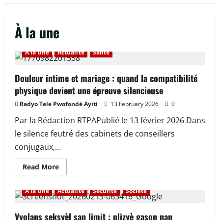
À la une
À la une
Actualité
Santé
Douleur intime et mariage : quand la compatibilité
physique devient une épreuve silencieuse
Radyo Tele Pwofondè Ayiti
13 February 2026
0
Par la Rédaction RTPAPublié le 13 février 2026 Dans
le silence feutré des cabinets de conseillers
conjugaux,...
Read
Read More
more
about
Douleur
À la une
Actualité
Sécurité
Société
intime
et
mariage
:
Vyolans seksyèl san limit : plizyè gason nan