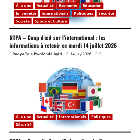
À la une
Actualité
Economie
Education
En vedette
Internationals
Politiques
Sécurité
Société
Sports et Culture
RTPA – Coup d’œil sur l’international : les
informations à retenir ce mardi 14 juillet 2026
Radyo Tele Pwofondè Ayiti
14 July 2026
0
À la une
Actualité
Internationals
Politiques
Sécurité