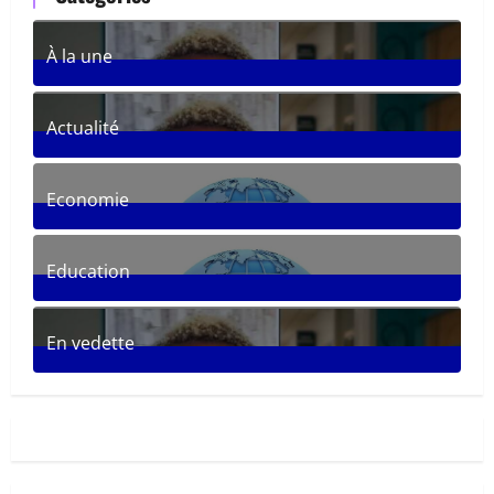
À la une
361
Posts
Actualité
287
Posts
Economie
30
Posts
Education
33
Posts
En vedette
281
Posts