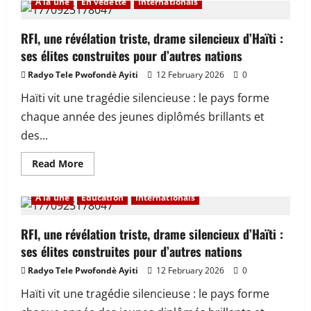
À la une
En vedette
Internationals
Ensekirite
:
Junord
Jeanbaptiste,
RFI, une révélation triste, drame silencieux d’Haïti :
jèn
ses élites construites pour d’autres nations
aktivis
politik,
viktim
Radyo Tele Pwofondè Ayiti
12 February 2026
0
yon
atak
Haïti vit une tragédie silencieuse : le pays forme
ame
nan
chaque année des jeunes diplômés brillants et
Delmas
65
des...
Read
Read More
more
about
RFI,
À la une
Education
Internationals
une
révélation
triste,
drame
RFI, une révélation triste, drame silencieux d’Haïti :
silencieux
ses élites construites pour d’autres nations
d’Haïti
:
ses
Radyo Tele Pwofondè Ayiti
12 February 2026
0
élites
construites
Haïti vit une tragédie silencieuse : le pays forme
pour
d’autres