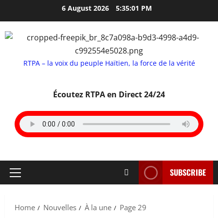
Skip
6 August 2026
5:35:01 PM
to
content
RTPA – la voix du peuple Haïtien, la force de la vérité
Écoutez RTPA en Direct 24/24
SUBSCRIBE
Primary
Menu
Home
Nouvelles
À la une
Page 29