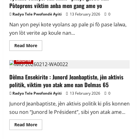
quand
Pòtoprens viktim anba men gang ame yo
la
compatibilité
physique
Radyo Tele Pwofondè Ayiti
13 February 2026
0
devient
une
Nan yon peyi kote vyolans ap pale pi fò pase lalwa,
épreuve
silencieuse
yon lòt verite ap koule nan...
Read
Read More
more
À la une
Actualité
En vedette
Politiques
about
Vyolans
Sécurité
seksyèl
san
limit
:
Dèlma Ensekirite : Junord Jeanbaptiste, jèn aktivis
plizyè
politik, viktim yon atak ame nan Delmas 65
gason
nan
Pòtoprens
Radyo Tele Pwofondè Ayiti
13 February 2026
0
viktim
anba
Junord Jeanbaptiste, jèn aktivis politik ki plis konnen
men
gang
sou non “Junord le Président”, sibi yon atak ame...
ame
yo
Read
Read More
more
about
Dèlma