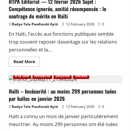
CPT
RTPA Éditorial — 12 février 2026 Sujet :
:
Compétence ignorée, amitié récompensée : le
une
transition
naufrage du mérite en Haïti
coûteuse
pour
Radyo Tele Pwofondè Ayiti
12 February 2026
0
le
pays
En Haïti, l’accès aux fonctions publiques semble
trop souvent reposer davantage sur les relations
personnelles et la...
Read
Read More
more
about
RTPA
À la une
Actualité
Sécurité
Société
Éditorial
—
12
février
Haïti – Insécurité : au moins 299 personnes tuées
2026
par balles en janvier 2026
Sujet
:
Compétence
Radyo Tele Pwofondè Ayiti
12 February 2026
0
ignorée,
amitié
Haïti a connu un mois de janvier particulièrement
récompensée
:
meurtrier. Au moins 299 personnes ont été tuées
le
naufrage