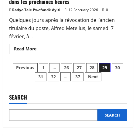
dans les prochaines heures
importante
annoncée
par
Radyo Tele Pwofondè Ayiti
12 February 2026
0
le
gouvernement
Quelques jours après la révocation de l’ancien
titulaire du poste, Alfred Metellus, le samedi 7
février, à...
Read
Read More
more
about
Haïti
Posts
:
Previous
1
…
26
27
28
29
30
un
nouveau
31
32
…
37
Next
pagination
ministre
de
l’Économie
attendu
dans
SEARCH
les
prochaines
heures
SEARCH